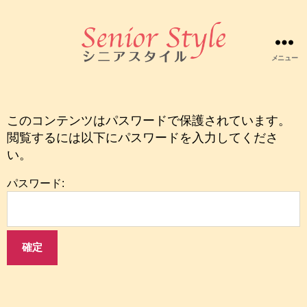
メニュー
株
式
会
社
このコンテンツはパスワードで保護されています。
シ
閲覧するには以下にパスワードを入力してくださ
ニ
い。
ア
ス
パスワード:
タ
イ
ル