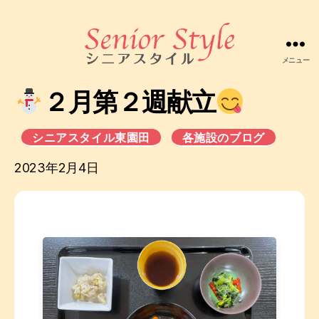
メニュー
株
式
２月第２週献立
会
社
シ
シニアスタイル東園田
各施設のブログ
ニ
ア
2023年2月4日
ス
タ
イ
ル