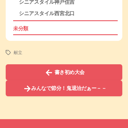
シニアスタイル神戸住吉
シニアスタイル西宮北口
未分類
献立
タ
グ
←
書き初め大会
→
みんなで節分！鬼退治だぁー－－