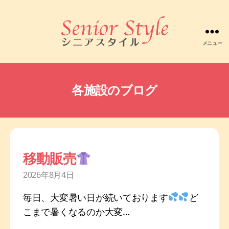
メニュー
株
式
会
社
各施設のブログ
シ
ニ
ア
ス
タ
イ
移動販売
ル
2026年8月4日
毎日、大変暑い日が続いております
ど
こまで暑くなるのか大変...