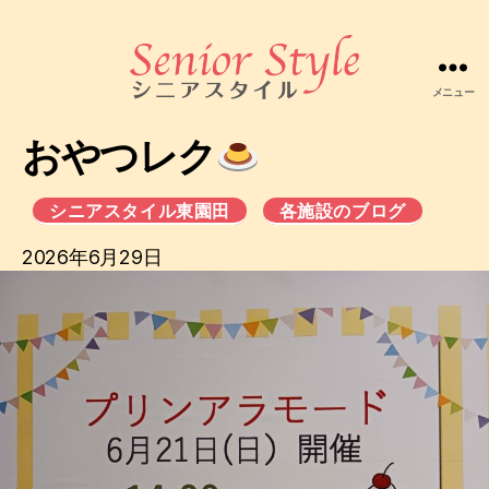
メニュー
株
式
おやつレク
会
社
シ
シニアスタイル東園田
各施設のブログ
ニ
ア
2026年6月29日
ス
タ
イ
ル