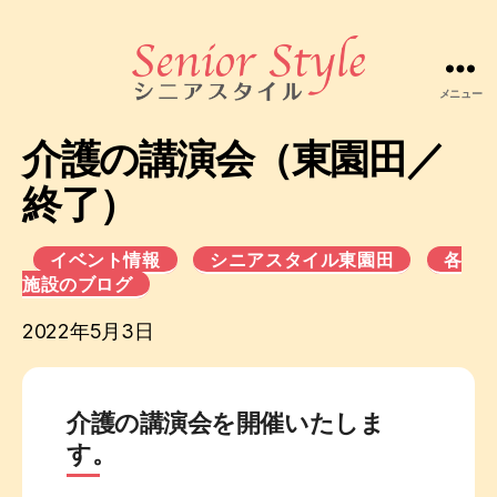
メニュー
株
式
介護の講演会（東園田／
会
社
終了）
シ
ニ
ア
イベント情報
シニアスタイル東園田
各
ス
施設のブログ
タ
2022年5月3日
イ
ル
介護の講演会を開催いたしま
す。