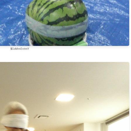
$CoMmEntmY