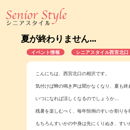
株
式
夏が終わりません…
会
社
イベント情報
シニアスタイル西宮北口
シ
ニ
ア
ス
こんにちは、西宮北口の相沢です。
タ
イ
気付けば蝉の鳴き声は聞かなくなり、夏も終
ル
いつになれば涼しくなるのでしょうか…
残暑を楽しむべく、毎年恒例のすいか割りを
もちろんすいかの中身は先にくりぬき、すい