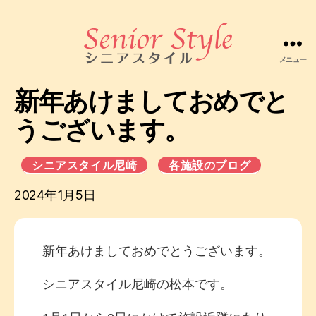
メニュー
株
式
新年あけましておめでと
会
社
うございます。
シ
ニ
ア
シニアスタイル尼崎
各施設のブログ
ス
2024年1月5日
タ
イ
ル
新年あけましておめでとうございます。
シニアスタイル尼崎の松本です。