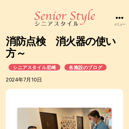
メニュー
株
式
消防点検 消火器の使い
会
社
方～
シ
ニ
ア
シニアスタイル尼崎
各施設のブログ
ス
2024年7月10日
タ
イ
ル