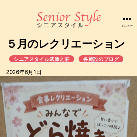
メニュー
株
式
５月のレクリエーション
会
社
シ
シニアスタイル武庫之荘
各施設のブログ
ニ
ア
2026年6月1日
ス
タ
イ
ル