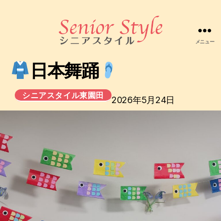
メニュー
株
式
日本舞踊
会
社
シ
シニアスタイル東園田
2026年5月24日
ニ
ア
ス
タ
イ
ル