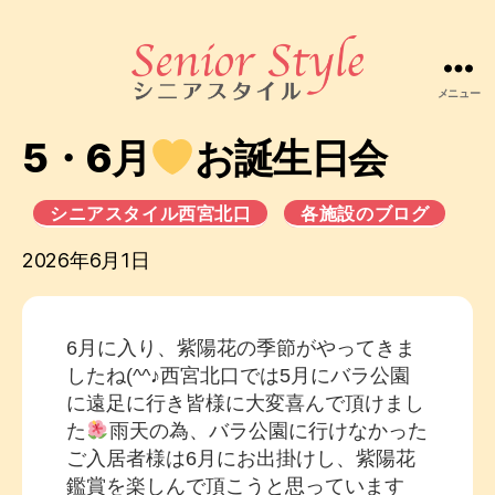
メニュー
株
式
5・6月
お誕生日会
会
社
シ
シニアスタイル西宮北口
各施設のブログ
ニ
ア
2026年6月1日
ス
タ
イ
6月に入り、紫陽花の季節がやってきま
ル
したね(^^♪西宮北口では5月にバラ公園
に遠足に行き皆様に大変喜んで頂けまし
た
雨天の為、バラ公園に行けなかった
ご入居者様は6月にお出掛けし、紫陽花
鑑賞を楽しんで頂こうと思っています