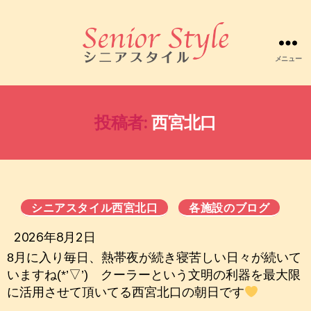
メニュー
株
式
会
社
投稿者:
西宮北口
シ
ニ
ア
ス
タ
イ
シニアスタイル西宮北口
各施設のブログ
ル
2026年8月2日
8月に入り毎日、熱帯夜が続き寝苦しい日々が続いて
いますね(*’▽’) クーラーという文明の利器を最大限
に活用させて頂いてる西宮北口の朝日です