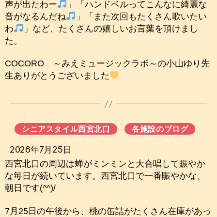
声が出たわー
」「ハンドベルってこんなに綺麗な
音がなるんだね
」「また次回もたくさん歌いたい
わ
」など、たくさんの嬉しいお言葉を頂けまし
た。
COCORO ～みえミュージックラボ～の小山ゆり先
生ありがとうございました
シニアスタイル西宮北口
各施設のブログ
2026年7月25日
西宮北口の周辺は蝉がミンミンと大合唱して賑やか
な毎日が続いています。西宮北口で一番賑やかな、
朝日です(^^)/
7月25日の午後から、桃の缶詰がたくさん在庫があっ