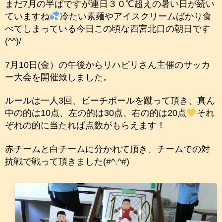
まだ7月の半ばですが連日３０℃超えの暑い日が続い
ていますね
冷たい素麺やアイスクリームばかり食
べてしまっている今日この頃な西宮北口の朝日です
(^^)/
7月10日(金）の午後からリハビリさん主催のサッカ
ー大会を開催致しました。
ルールは一人3回、ビーチボールを蹴って頂き、真ん
中の的は10点、左の的は30点、右の的は20点
それ
ぞれの的に当たれば点数がもらえます！
赤チームと白チームに分かれて頂き、チームでの対
抗戦で戦って頂きました(#^.^#)