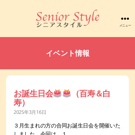
メニュー
株
式
会
社
イベント情報
シ
ニ
ア
ス
タ
イ
お誕生日会
（百寿＆白
ル
寿）
2025年3月16日
３月生まれの方の合同お誕生日会を開催いた
しました。今回は、１...