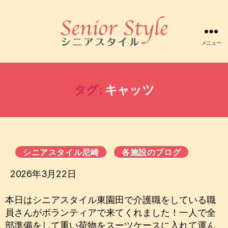
メニュー
株
式
会
社
タグ:
キャッツ
シ
ニ
ア
ス
タ
イ
シニアスタイル尼崎
各施設のブログ
ル
2026年3月22日
本日はシニアスタイル東園田で介護職をしている職
員さんがボランティアで来てくれました！一人で全
部準備をして重い荷物をスーツケースに入れて運ん