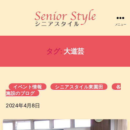
メニュー
株
式
会
社
タグ:
大道芸
シ
ニ
ア
ス
タ
イ
イベント情報
シニアスタイル東園田
各
ル
施設のブログ
2024年4月8日