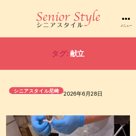
メニュー
株
式
会
社
タグ:
献立
シ
ニ
ア
ス
タ
イ
シニアスタイル尼崎
2026年6月28日
ル