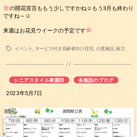
の開花宣言ももう少しですかね☺もう3月も終わり
ですね～☺
来週はお花見ウイークの予定です
イベント
,
サービス付き高齢者向け住宅
,
介護施設
,
献立
タ
グ
シニアスタイル東園田
各施設のブログ
2023年5月7日